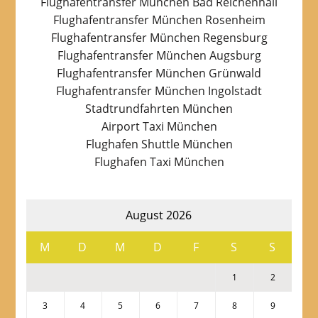
Flughafentransfer München Bad Reichenhall
Flughafentransfer München Rosenheim
Flughafentransfer München Regensburg
Flughafentransfer München Augsburg
Flughafentransfer München Grünwald
Flughafentransfer München Ingolstadt
Stadtrundfahrten München
Airport Taxi München
Flughafen Shuttle München
Flughafen Taxi München
August 2026
M
D
M
D
F
S
S
1
2
3
4
5
6
7
8
9